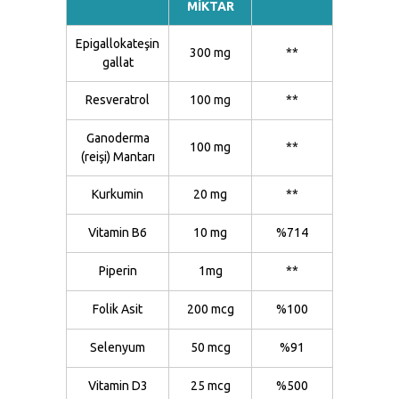
MİKTAR
Epigallokateşin
300 mg
**
gallat
Resveratrol
100 mg
**
Ganoderma
100 mg
**
(reişi) Mantarı
Kurkumin
20 mg
**
Vitamin B6
10 mg
%714
Piperin
1mg
**
Folik Asit
200 mcg
%100
Selenyum
50 mcg
%91
Vitamin D3
25 mcg
%500