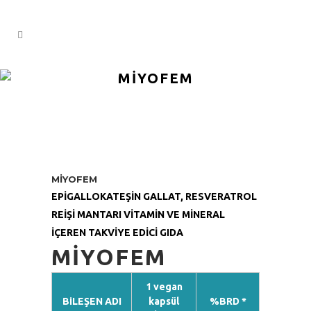
MİYOFEM
MİYOFEM
EPİGALLOKATEŞİN GALLAT, RESVERATROL
REİŞİ MANTARI VİTAMİN VE MİNERAL
İÇEREN TAKVİYE EDİCİ GIDA
MIYOFEM
1 vegan
BiLEŞEN ADI
kapsül
%BRD *