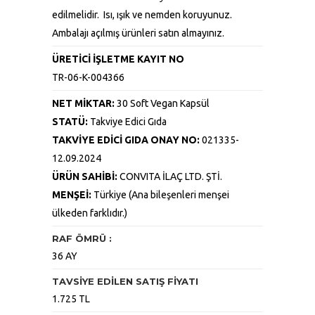
edilmelidir. Isı, ışık ve nemden koruyunuz.
Ambalajı açılmış ürünleri satın almayınız.
ÜRETİCİ İŞLETME KAYIT NO
TR-06-K-004366
NET MİKTAR:
30 Soft Vegan Kapsül
STATÜ:
Takviye Edici Gıda
TAKVİYE EDİCİ GIDA ONAY NO:
021335-
12.09.2024
ÜRÜN SAHİBİ:
CONVITA İLAÇ LTD. ŞTİ.
MENŞEİ:
Türkiye (Ana bileşenleri menşei
ülkeden farklıdır.)
RAF ÖMRÜ :
36 AY
TAVSİYE EDİLEN SATIŞ FİYATI
1.725 TL