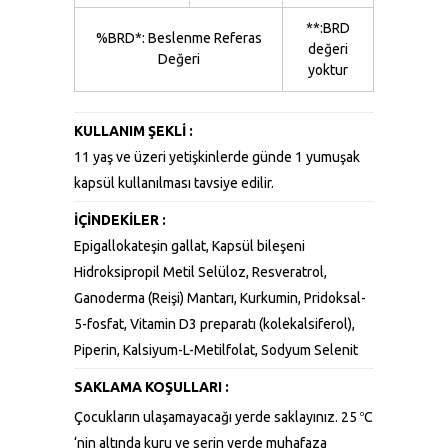
**:BRD
%BRD*: Beslenme Referas
değeri
Değeri
yoktur
KULLANIM ŞEKLİ :
11 yaş ve üzeri yetişkinlerde günde 1 yumuşak
kapsül kullanılması tavsiye edilir.
İÇİNDEKİLER :
Epigallokateşin gallat, Kapsül bileşeni
Hidroksipropil Metil Selüloz, Resveratrol,
Ganoderma (Reişi) Mantarı, Kurkumin, Pridoksal-
5-fosfat, Vitamin D3 preparatı (kolekalsiferol),
Piperin, Kalsiyum-L-Metilfolat, Sodyum Selenit
SAKLAMA KOŞULLARI :
Çocukların ulaşamayacağı yerde saklayınız. 25
C
o
‘nin altında kuru ve serin yerde muhafaza