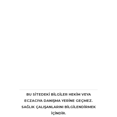
BU SITEDEKI BILGILER HEKIM VEYA
ECZACIYA DANIŞMA YERINE GEÇMEZ.
SAĞLIK ÇALIŞANLARINI BILGILENDIRMEK
IÇINDIR.