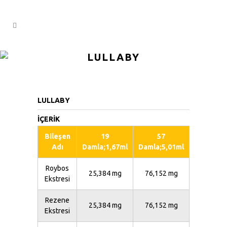
LULLABY
LULLABY
İÇERİK
Bileşen
19
57
Adı
Damla;1,67ml
Damla;5,01ml
Roybos
25,384 mg
76,152 mg
Ekstresi
Rezene
25,384 mg
76,152 mg
Ekstresi